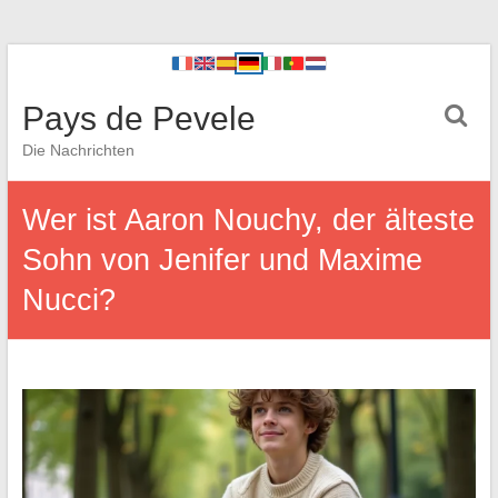
Pays de Pevele
Die Nachrichten
Wer ist Aaron Nouchy, der älteste
Sohn von Jenifer und Maxime
Nucci?