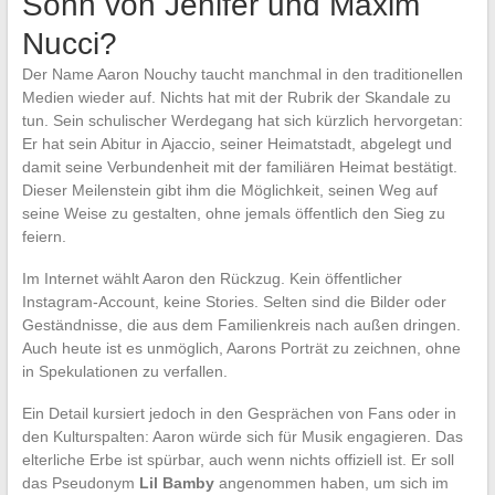
Sohn von Jenifer und Maxim
Nucci?
Der Name Aaron Nouchy taucht manchmal in den traditionellen
Medien wieder auf. Nichts hat mit der Rubrik der Skandale zu
tun. Sein schulischer Werdegang hat sich kürzlich hervorgetan:
Er hat sein Abitur in Ajaccio, seiner Heimatstadt, abgelegt und
damit seine Verbundenheit mit der familiären Heimat bestätigt.
Dieser Meilenstein gibt ihm die Möglichkeit, seinen Weg auf
seine Weise zu gestalten, ohne jemals öffentlich den Sieg zu
feiern.
Im Internet wählt Aaron den Rückzug. Kein öffentlicher
Instagram-Account, keine Stories. Selten sind die Bilder oder
Geständnisse, die aus dem Familienkreis nach außen dringen.
Auch heute ist es unmöglich, Aarons Porträt zu zeichnen, ohne
in Spekulationen zu verfallen.
Ein Detail kursiert jedoch in den Gesprächen von Fans oder in
den Kulturspalten: Aaron würde sich für Musik engagieren. Das
elterliche Erbe ist spürbar, auch wenn nichts offiziell ist. Er soll
das Pseudonym
Lil Bamby
angenommen haben, um sich im