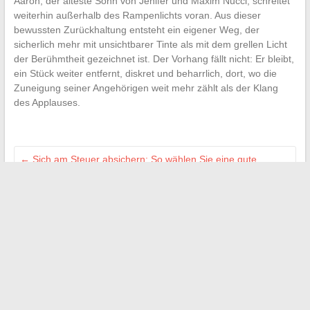
Aaron, der älteste Sohn von Jenifer und Maxim Nucci, schreitet
weiterhin außerhalb des Rampenlichts voran. Aus dieser
bewussten Zurückhaltung entsteht ein eigener Weg, der
sicherlich mehr mit unsichtbarer Tinte als mit dem grellen Licht
der Berühmtheit gezeichnet ist. Der Vorhang fällt nicht: Er bleibt,
ein Stück weiter entfernt, diskret und beharrlich, dort, wo die
Zuneigung seiner Angehörigen weit mehr zählt als der Klang
des Applauses.
←
Sich am Steuer absichern: So wählen Sie eine gute
Autoversicherung für junge Fahrer aus
Welchen Einfluss wird die Schließung von Zara La Praille auf
die Zukunft der Marke haben?
→
Search