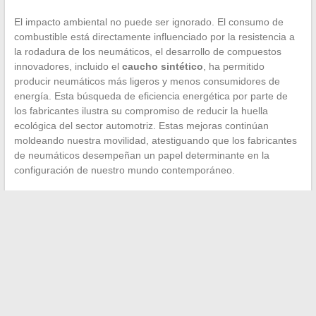
El impacto ambiental no puede ser ignorado. El consumo de
combustible está directamente influenciado por la resistencia a
la rodadura de los neumáticos, el desarrollo de compuestos
innovadores, incluido el
caucho sintético
, ha permitido
producir neumáticos más ligeros y menos consumidores de
energía. Esta búsqueda de eficiencia energética por parte de
los fabricantes ilustra su compromiso de reducir la huella
ecológica del sector automotriz. Estas mejoras continúan
moldeando nuestra movilidad, atestiguando que los fabricantes
de neumáticos desempeñan un papel determinante en la
configuración de nuestro mundo contemporáneo.
←
Cómo crear un ambiente acogedor con una decoración en
azul noche y dorado?
¿Cuáles son los mejores negocios en Internet?
→
Search