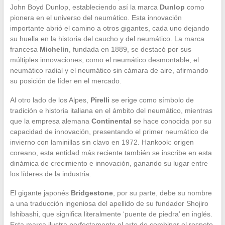
John Boyd Dunlop, estableciendo así la marca
Dunlop
como
pionera en el universo del neumático. Esta innovación
importante abrió el camino a otros gigantes, cada uno dejando
su huella en la historia del caucho y del neumático. La marca
francesa
Michelin
, fundada en 1889, se destacó por sus
múltiples innovaciones, como el neumático desmontable, el
neumático radial y el neumático sin cámara de aire, afirmando
su posición de líder en el mercado.
Al otro lado de los Alpes,
Pirelli
se erige como símbolo de
tradición e historia italiana en el ámbito del neumático, mientras
que la empresa alemana
Continental
se hace conocida por su
capacidad de innovación, presentando el primer neumático de
invierno con laminillas sin clavo en 1972. Hankook: origen
coreano, esta entidad más reciente también se inscribe en esta
dinámica de crecimiento e innovación, ganando su lugar entre
los líderes de la industria.
El gigante japonés
Bridgestone
, por su parte, debe su nombre
a una traducción ingeniosa del apellido de su fundador Shojiro
Ishibashi, que significa literalmente ‘puente de piedra’ en inglés.
Esta marca ilustra perfectamente el arte de combinar el respeto