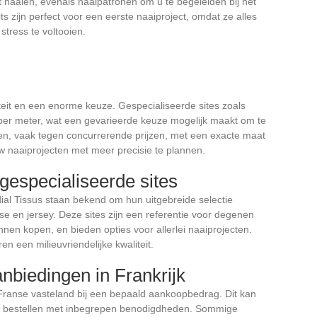
 naaien, evenals naaipatronen om u te begeleiden bij het
 zijn perfect voor een eerste naaiproject, omdat ze alles
stress te voltooien.
liteit en een enorme keuze. Gespecialiseerde sites zoals
n per meter, wat een gevarieerde keuze mogelijk maakt om te
en, vaak tegen concurrerende prijzen, met een exacte maat
uw naaiprojecten met meer precisie te plannen.
 gespecialiseerde sites
ial Tissus staan bekend om hun uitgebreide selectie
se en jersey. Deze sites zijn een referentie voor degenen
nnen kopen, en bieden opties voor allerlei naaiprojecten.
n een milieuvriendelijke kwaliteit.
nbiedingen in Frankrijk
t Franse vasteland bij een bepaald aankoopbedrag. Dit kan
 te bestellen met inbegrepen benodigdheden. Sommige