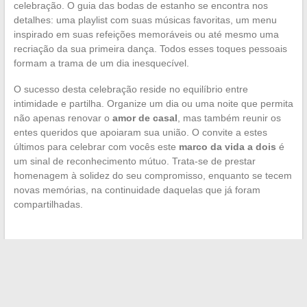
celebração. O guia das bodas de estanho se encontra nos
detalhes: uma playlist com suas músicas favoritas, um menu
inspirado em suas refeições memoráveis ou até mesmo uma
recriação da sua primeira dança. Todos esses toques pessoais
formam a trama de um dia inesquecível.
O sucesso desta celebração reside no equilíbrio entre
intimidade e partilha. Organize um dia ou uma noite que permita
não apenas renovar o
amor de casal
, mas também reunir os
entes queridos que apoiaram sua união. O convite a estes
últimos para celebrar com vocês este
marco da vida a dois
é
um sinal de reconhecimento mútuo. Trata-se de prestar
homenagem à solidez do seu compromisso, enquanto se tecem
novas memórias, na continuidade daquelas que já foram
compartilhadas.
←
Melhore a estética das suas celebrações com o aluguel de
decorações e móveis
Procedimento para recuperar seus XRP na Coinbase apesar