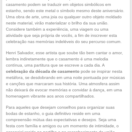
casamento podem se traduzir em objetos simbólicos em
estanho, sendo este metal o símbolo mesmo deste aniversário.
Uma obra de arte, uma joia ou qualquer outro objeto moldado
neste material, virão materializar o brilho da sua união.
Considere também a experiência, uma viagem ou uma
atividade que seja própria de vocês, a fim de inscrever esta
celebração nas memórias indeléveis do seu percurso comum.
Henri Salvador, esse artista que soube tão bem cantar o amor,
lembra indiretamente que o casamento é uma melodia
contínua, uma partitura que se escreve a cada dia. A
celebração da década de casamento
pode se inspirar nesta
metáfora, se desdobrando em uma noite pontuada por músicas
e canções que marcaram sua história. Uma atmosfera assim
não deixará de evocar memórias e convidar à dança, em uma
homenagem vibrante aos anos compartilhados.
Para aqueles que desejam conselhos para organizar suas
bodas de estanho, o guia definitivo reside em uma
compreensão mútua das expectativas e desejos. Seja uma
festa com família e amigos ou um momento de intimidade, o
essencial reside na partilha e no reconhecimento da união.