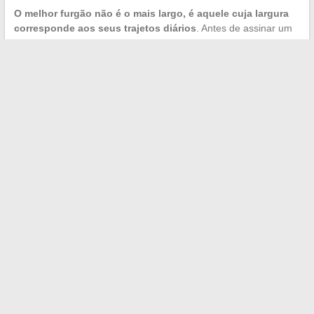
O melhor furgão não é o mais largo, é aquele cuja largura
corresponde aos seus trajetos diários
. Antes de assinar um
pedido, fazer um dia típico com o modelo considerado continua
sendo o teste mais confiável, especialmente para avaliar a
passagem nas áreas mais estreitas de sua zona de atuação.
A tendência de alargamento das gamas de 2024 torna esse
trabalho de verificação mais necessário do que nunca. Um
furgão encomendado no catálogo sem ter medido seu portão
de depósito ou sua rua de entrega habitual pode se tornar uma
fonte de atrito diário, no sentido literal da palavra.
←
O que a presença de moscas em casa revela? Significado
e interpretações espirituais
Tudo sobre as soluções de crédito para financiar seus
projetos em 2024
→