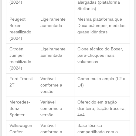
(2024)
alargadas (plataforma
Stellantis)
Peugeot
Ligeiramente
Mesma plataforma que
Boxer
aumentada
Ducato/Jumper, medidas
reestilizado
quase idênticas
(2024)
Citroën
Ligeiramente
Clone técnico do Boxer,
Jumper
aumentada
para-choques mais
reestilizado
volumosos
(2024)
Ford Transit
Variável
Gama muito ampla (L2 a
2T
conforme a
L4)
versão
Mercedes-
Variável
Oferecido em tração
Benz
conforme a
dianteira, tração traseira,
Sprinter
versão
4×4
Volkswagen
Variável
Base técnica
Crafter
conforme a
compartilhada com o