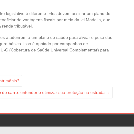
o legislativo é diferente. Eles devem assinar um plano de
eneficiar de vantagens fiscais por meio da lei Madelin, que
 renda tributável.
ãos a aderirem a um plano de saúde para aliviar o peso das
guro básico. Isso é apoiado por campanhas de
CMU-C (Cobertura de Saúde Universal Complementar) para
atrimônio?
 de carro: entender e otimizar sua proteção na estrada
→