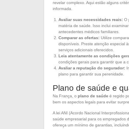
revelar complexo. Aqui estão alguns crit
informada.
Avaliar suas necessidades reais:
O p
matéria de saúde. Isso inclui examinar
antecedentes médicos familiares.
Comparar as ofertas:
Utilize comparad
disponíveis. Preste atenção especial 
serviços adicionais oferecidos.
Leia atentamente as condições gera
condições gerais para garantir que a 
Avaliar a reputação do segurador:
In
plano para garantir sua perenidade.
Plano de saúde e qu
Na França, o
plano de saúde
é regido po
bem os aspectos legais para evitar surpr
A lei ANI (Acordo Nacional Interprofissio
saúde empresarial para os empregados do 
ofereça um mínimo de garantias, incluind