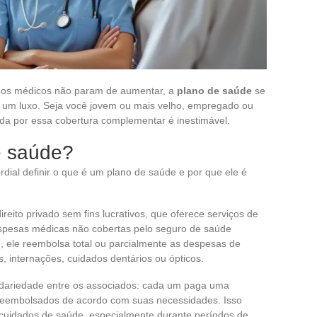
os médicos não param de aumentar, a
plano de saúde
se
um luxo. Seja você jovem ou mais velho, empregado ou
ida por essa cobertura complementar é inestimável.
e saúde?
dial definir o que é um plano de saúde e por que ele é
reito privado sem fins lucrativos, que oferece serviços de
spesas médicas não cobertas pelo seguro de saúde
o, ele reembolsa total ou parcialmente as despesas de
, internações, cuidados dentários ou ópticos.
lidariedade entre os associados: cada um paga uma
 reembolsados de acordo com suas necessidades. Isso
 cuidados de saúde, especialmente durante períodos de