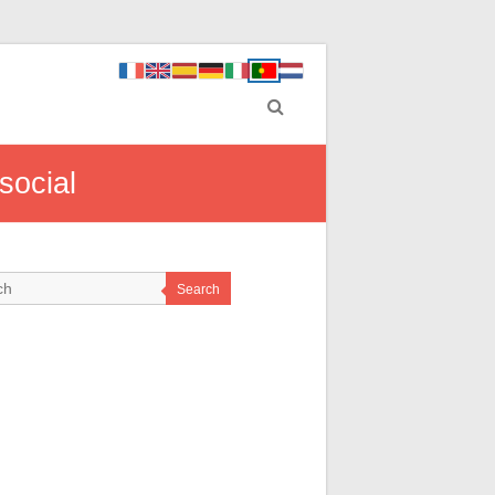
social
Search