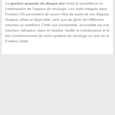
La
gestion avancée du disque dur
inclut la surveillance et
l’optimisation de l’espace de stockage. Les outils intégrés dans
Freebox OS permettent de suivre l’état de santé de vos disques,
l’espace utilisé et disponible, ainsi que de gérer les différents
volumes ou partitions. Cette vue d’ensemble, accessible via une
interface utilisateur claire et intuitive, facilite la maintenance et le
bon fonctionnement de votre système de stockage au sein de la
Freebox Delta.
←
Procédure pour récupérer ses XRP sur Coinbase malgré
la suspension des échanges
Opel Corsa : Comment se protéger efficacement contre les
vols fréquents ?
→
Recherche