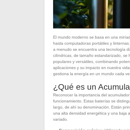
El mundo moderno se basa en una miríada d
hasta computadoras portátiles y linternas
a menudo se encuentra una tecnología dis
cilíndricas, de tamaño estandarizado, se
populares y versátiles, combinando poten
aplicaciones y su impacto en nuestra vida
gestiona la energía en un mundo cada ve
¿Qué es un Acumula
Reconocer la importancia del acumulador
funcionamiento. Estas baterías se disti
largo, de ahí su denominación. Están prin
una alta densidad energética y una baja
variado.