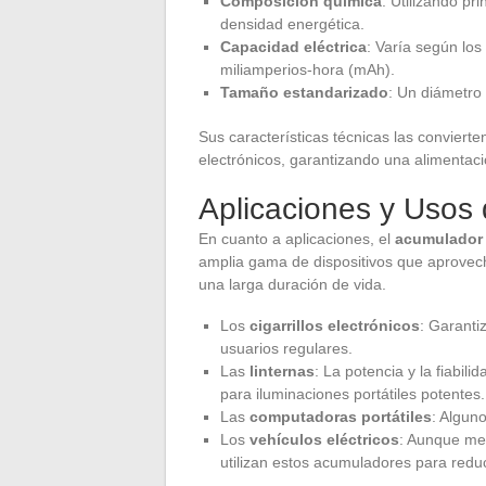
Composición química
: Utilizando pr
densidad energética.
Capacidad eléctrica
: Varía según lo
miliamperios-hora (mAh).
Tamaño estandarizado
: Un diámetro
Sus características técnicas las conviert
electrónicos, garantizando una alimentació
Aplicaciones y Usos
En cuanto a aplicaciones, el
acumulador
amplia gama de dispositivos que aprovec
una larga duración de vida.
Los
cigarrillos electrónicos
: Garanti
usuarios regulares.
Las
linternas
: La potencia y la fiabil
para iluminaciones portátiles potentes.
Las
computadoras portátiles
: Algun
Los
vehículos eléctricos
: Aunque me
utilizan estos acumuladores para reduc