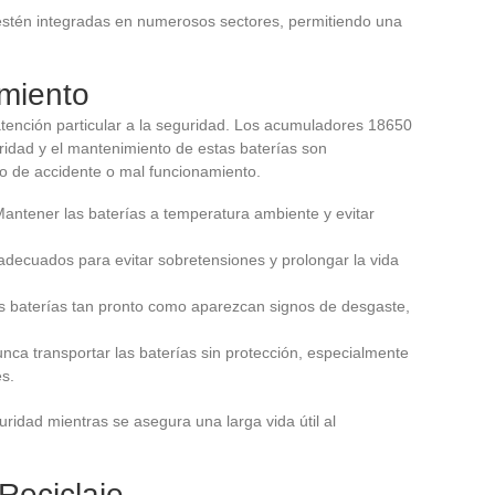
s estén integradas en numerosos sectores, permitiendo una
miento
 atención particular a la seguridad. Los acumuladores 18650
ridad y el mantenimiento de estas baterías son
go de accidente o mal funcionamiento.
Mantener las baterías a temperatura ambiente y evitar
 adecuados para evitar sobretensiones y prolongar la vida
s baterías tan pronto como aparezcan signos de desgaste,
unca transportar las baterías sin protección, especialmente
s.
ridad mientras se asegura una larga vida útil al
Reciclaje