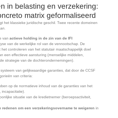
 in belasting en verzekering:
concreto matrix geformaliseerd
ijgt het klassieke juridische geschil. Twee recente domeinen
aan.
ie van
actieve holding in de zin van de IFI
yse van de werkelijke rol van de vennootschap. De
t het controleren van het statutair maatschappelijk doel
 van een effectieve aansturing (menselijke middelen,
 de strategie van de dochterondernemingen).
t systeem van gelijkwaardige garanties, dat door de CCSF
gorieën van criteria:
hebben op de normatieve inhoud van de garanties van het
, incapacitatie).
oonlijke situatie van de kredietnemer (beroepsactiviteit,
e redenen om een verzekeringsovername te weigeren
in