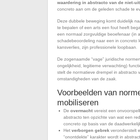
waardering in abstracto van de niet-ui
concreto aan om de geleden schade te ev
Deze dubbele beweging komt duidelijk naa
te bepalen of een arts een fout heeft beg
een normaal zorgvuldige beoefenaar (in abs
schadebeoordeling naar een in concreto lo
kansverlies, zijn professionele loopbaan.
De zogenaamde “vage” juridische normen 
ongelijkheid, legitieme verwachting) fun
stelt de normatieve drempel in abstracto 
omstandigheden van de zaak.
Voorbeelden van norme
mobiliseren
De
overmacht
vereist een onvoorspel
abstracto ten opzichte van wat een red
concreto op basis van de daadwerkelij
Het
verborgen gebrek
veronderstelt 
“onontdekte” karakter wordt in abstra