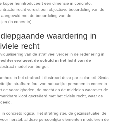
de koper herintroduceert een dimensie in concreto.
ontractenrecht vereist een objectieve beoordeling van de
), aangevuld met de beoordeling van de
jen (in concreto).
 diepgaande waardering in
iviele recht
vidualisering van de straf veel verder in de redenering in
rechter evalueert de schuld in het licht van de
 abstract model van burger.
eid in het strafrecht illustreert deze particulariteit. Sinds
ttelijke strafbare fout van natuurlijke personen in concreto
et de vaardigheden, de macht en de middelen waarover de
merkbare kloof gecreëerd met het civiele recht, waar de
rdeeld.
in concreto logica. Het strafregister, de gezinssituatie, de
 voor herstel: al deze persoonlijke elementen moduleren de