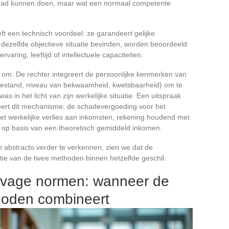
k had kunnen doen, maar wat een normaal competente
 een technisch voordeel: ze garandeert gelijke
dezelfde objectieve situatie bevinden, worden beoordeeld
aring, leeftijd of intellectuele capaciteiten.
a om. De rechter integreert de persoonlijke kenmerken van
toestand, niveau van bekwaamheid, kwetsbaarheid) om te
 in het licht van zijn werkelijke situatie. Een uitspraak
eert dit mechanisme: de schadevergoeding voor het
het werkelijke verlies aan inkomsten, rekening houdend met
et op basis van een theoretisch gemiddeld inkomen.
n abstracto verder te verkennen, zien we dat de
ulatie van de twee methoden binnen hetzelfde geschil.
n vage normen: wanneer de
hoden combineert