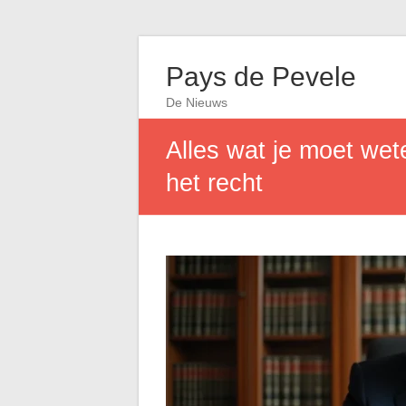
Pays de Pevele
De Nieuws
Alles wat je moet wete
het recht