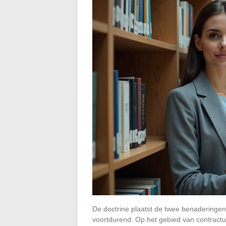
De doctrine plaatst de twee benaderingen 
voortdurend. Op het gebied van contractu