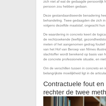
zich niet af wat de gedaagde persoonlij
persoon zou hebben gedaan.
Deze gestandaardiseerde benadering heeft
behandeling. Twee gedaagden die zich in 
volgens dezelfde maatstaf, ongeacht hun erv
De waardering in concreto keert de logic
de rechtzoekende (leeftijd, gezondheids
meten of het aangenomen gedrag foutief was
van het Hof van Beroep van Nîmes illustr
slachtoffer wordt berekend op basis van 
de concrete professionele situatie, en ni
Om de verschillen tussen in concreto en i
belangrijkste moeilijkheid ligt in de artic
Contractuele fout e
rechter de twee met