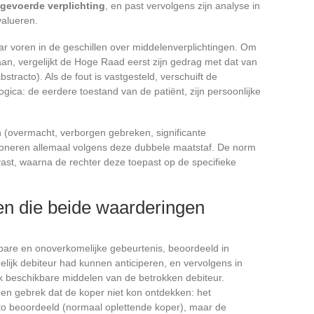
tgevoerde verplichting
, en past vervolgens zijn analyse in
alueren.
r voren in de geschillen over middelenverplichtingen. Om
aan, vergelijkt de Hoge Raad eerst zijn gedrag met dat van
tracto). Als de fout is vastgesteld, verschuift de
gica: de eerdere toestand van de patiënt, zijn persoonlijke
(overmacht, verborgen gebreken, significante
ctioneren allemaal volgens deze dubbele maatstaf. De norm
vast, waarna de rechter deze toepast op de specifieke
n die beide waarderingen
bare en onoverkomelijke gebeurtenis, beoordeeld in
elijk debiteur had kunnen anticiperen, en vervolgens in
k beschikbare middelen van de betrokken debiteur.
een gebrek dat de koper niet kon ontdekken: het
cto beoordeeld (normaal oplettende koper), maar de