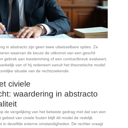
g in abstracto zijn geen twee uitwisselbare opties. Ze
deneren waarvan de keuze de uitkomst van een geschil
 een gebrek aan toestemming of een contractbreuk evalueert,
hankelijk van of hij redeneert vanuit het theoretische model
onlijke situatie van de rechtzoekende.
t civiele
cht: waardering in abstracto
liteit
op de vergelijking van het betwiste gedrag met dat van een
 gebied van civiele fouten blijft dit model de redelijk
st in dezelfde externe omstandigheden. De rechter vraagt