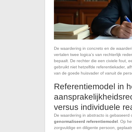
De waardering in concreto en de waarderin
vertalen twee logica’s van rechterlijk re
bepaalt. De rechter die een civiele fout,
gebruikt niet hetzelfde referentiekader, af
van de goede huisvader of vanuit de perso
Referentiemodel in he
aansprakelijkheidsre
versus individuele rea
De waardering in abstracto is gebaseerd 
genormaliseerd referentiemodel
. Op het
zorgvuldige en diligente persoon, geplaat