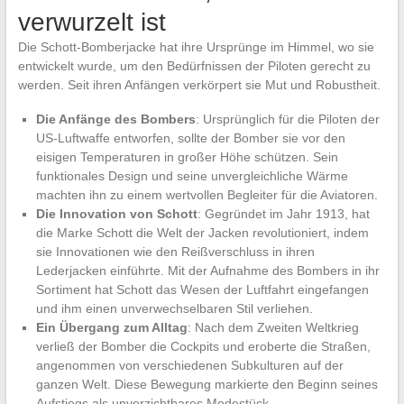
verwurzelt ist
Die Schott-Bomberjacke hat ihre Ursprünge im Himmel, wo sie
entwickelt wurde, um den Bedürfnissen der Piloten gerecht zu
werden. Seit ihren Anfängen verkörpert sie Mut und Robustheit.
Die Anfänge des Bombers
: Ursprünglich für die Piloten der
US-Luftwaffe entworfen, sollte der Bomber sie vor den
eisigen Temperaturen in großer Höhe schützen. Sein
funktionales Design und seine unvergleichliche Wärme
machten ihn zu einem wertvollen Begleiter für die Aviatoren.
Die Innovation von Schott
: Gegründet im Jahr 1913, hat
die Marke Schott die Welt der Jacken revolutioniert, indem
sie Innovationen wie den Reißverschluss in ihren
Lederjacken einführte. Mit der Aufnahme des Bombers in ihr
Sortiment hat Schott das Wesen der Luftfahrt eingefangen
und ihm einen unverwechselbaren Stil verliehen.
Ein Übergang zum Alltag
: Nach dem Zweiten Weltkrieg
verließ der Bomber die Cockpits und eroberte die Straßen,
angenommen von verschiedenen Subkulturen auf der
ganzen Welt. Diese Bewegung markierte den Beginn seines
Aufstiegs als unverzichtbares Modestück.