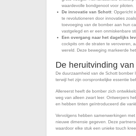
waardevolle bondgenoot voor piloten.
De innovatie van Schott
: Opgericht 
te revolutioneren door innovaties zoals
toevoeging van de bomber aan hun cata
vastgelegd en er een onmiskenbare sti
Een overgang naar het dagelijks le
cockpits om de straten te veroveren, 
wereld. Deze beweging markeerde het 
De heruitvinding van
De duurzaamheid van de Schott bomber li
terwijl het zijn oorspronkelijke essentie b
Allereerst heeft de bomber zich ontwikkel
weg van alleen zwart leer. Ontwerpers he
en hebben tinten geïntroduceerd die varië
Vervolgens hebben samenwerkingen met
nieuwe dimensie gegeven. Deze partners
waardoor elke stuk een unieke touch kree