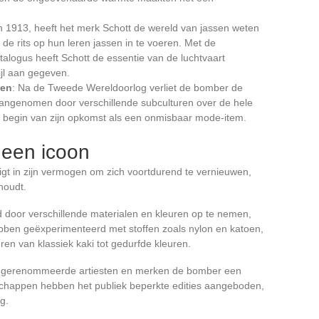
in 1913, heeft het merk Schott de wereld van jassen weten
 de rits op hun leren jassen in te voeren. Met de
logus heeft Schott de essentie van de luchtvaart
jl aan gegeven.
ven
: Na de Tweede Wereldoorlog verliet de bomber de
aangenomen door verschillende subculturen over de hele
begin van zijn opkomst als een onmisbaar mode-item.
 een icoon
gt in zijn vermogen om zich voortdurend te vernieuwen,
ehoudt.
d door verschillende materialen en kleuren op te nemen,
bben geëxperimenteerd met stoffen zoals nylon en katoen,
ren van klassiek kaki tot gedurfde kleuren.
 gerenommeerde artiesten en merken de bomber een
chappen hebben het publiek beperkte edities aangeboden,
g.