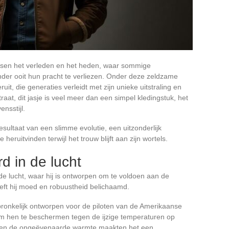
ssen het verleden en het heden, waar sommige
nder ooit hun pracht te verliezen. Onder deze zeldzame
uit, die generaties verleidt met zijn unieke uitstraling en
raat, dit jasje is veel meer dan een simpel kledingstuk, het
nsstijl.
resultaat van een slimme evolutie, een uitzonderlijk
ruitvinden terwijl het trouw blijft aan zijn wortels.
d in de lucht
de lucht, waar hij is ontworpen om te voldoen aan de
eeft hij moed en robuustheid belichaamd.
pronkelijk ontworpen voor de piloten van de Amerikaanse
m hen te beschermen tegen de ijzige temperaturen op
rp en de ongeëvenaarde warmte maakten het een