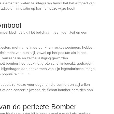
 elementen weten te integreren terwijl het het erfgoed van
raditie en innovatie op harmonieuze wijze heeft
symbool
mpel kledingstuk. Het belichaamt een identiteit en een
rtiesten, met name in de punk- en rockbewegingen, hebben
lement van hun stijl, zowel op het podium als in het
ol van rebellie en zelfbevestiging geworden.
hott bomber heeft ook het grote scherm bereikt, gedragen
 bijgedragen aan het vormen van zijn legendarische imago.
 populaire cultuur.
n populaire keuze voor degenen die comfort en stijl willen
t of een concert bijwoont, de Schott bomber past zich aan
 van de perfecte Bomber
 kledingstuk dat bij je past, zowel qua stijl als kwaliteit.