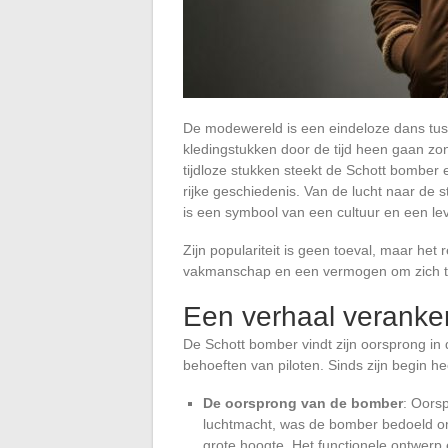
De modewereld is een eindeloze dans tu
kledingstukken door de tijd heen gaan zo
tijdloze stukken steekt de Schott bomber er
rijke geschiedenis. Van de lucht naar de st
is een symbool van een cultuur en een leve
Zijn populariteit is geen toeval, maar het 
vakmanschap en een vermogen om zich te he
Een verhaal veranker
De Schott bomber vindt zijn oorsprong in 
behoeften van piloten. Sinds zijn begin h
De oorsprong van de bomber
: Oors
luchtmacht, was de bomber bedoeld o
grote hoogte. Het functionele ontwe