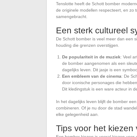
Tenslotte heeft de Schott bomber moderne
de originele modellen respecteert, en zo t
samengebracht.
Een sterk cultureel 
De Schott bomber is veel meer dan een si
houding die grenzen overstijgen.
De populariteit in de muziek
: Veel a
de bomber aangenomen als een sleutele
dagelijks leven. Dit jasje is een symbo
Een embleem van de cinema
: De Sc
door iconische personages die hebben
Dit kledingstuk is een ware acteur in de
In het dagelijks leven blijft de bomber ee
combineren. Of je nu door de stad wandel
elke gelegenheid aan.
Tips voor het kiezen
Een bomber kiezen is vooral kiezen voor een