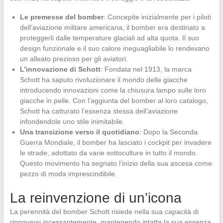
Le premesse del bomber
: Concepite inizialmente per i piloti
dell’aviazione militare americana, il bomber era destinato a
proteggerli dalle temperature glaciali ad alta quota. Il suo
design funzionale e il suo calore ineguagliabile lo rendevano
un alleato prezioso per gli aviatori.
L’innovazione di Schott
: Fondata nel 1913, la marca
Schott ha saputo rivoluzionare il mondo delle giacche
introducendo innovazioni come la chiusura lampo sulle loro
giacche in pelle. Con l’aggiunta del bomber al loro catalogo,
Schott ha catturato l’essenza stessa dell’aviazione
infondendole uno stile inimitabile.
Una transizione verso il quotidiano
: Dopo la Seconda
Guerra Mondiale, il bomber ha lasciato i cockpit per invadere
le strade, adottato da varie sottoculture in tutto il mondo.
Questo movimento ha segnato l’inizio della sua ascesa come
pezzo di moda imprescindibile.
La reinvenzione di un’icona
La perennità del bomber Schott risiede nella sua capacità di
rinnovarsi incessantemente, mantenendo intatta la sua essenza