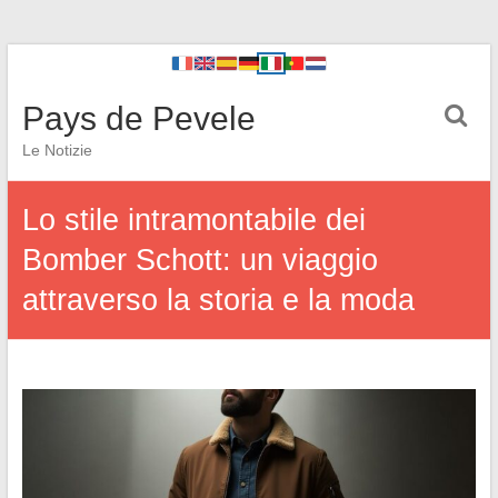
Pays de Pevele
Le Notizie
Lo stile intramontabile dei
Bomber Schott: un viaggio
attraverso la storia e la moda