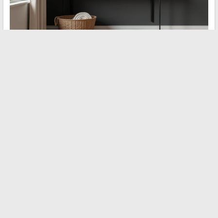
Einfach zu dekorieren bedeutet zunächst zu akzeptieren, dass
jeder Raum nicht “fertig” sein muss. Eine leere Wand, eine Ecke
ohne Möbel, ein freier Boden tragen ebenso zur Atmosphäre bei
wie ein schönes Objekt. Die gelungensten Innenräume behalten
immer einen Atemraum, einen Bereich, in dem der Blick ohne
Aufforderung verweilen kann.