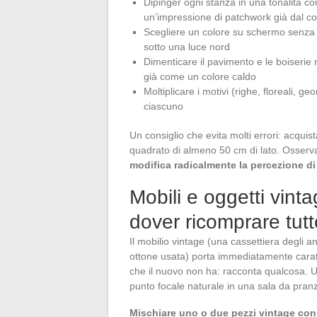
Dipinger ogni stanza in una tonalità c
un’impressione di patchwork già dal co
Scegliere un colore su schermo senza t
sotto una luce nord
Dimenticare il pavimento e le boiserie 
già come un colore caldo
Moltiplicare i motivi (righe, floreali, ge
ciascuno
Un consiglio che evita molti errori: acquis
quadrato di almeno 50 cm di lato. Osserva 
modifica radicalmente la percezione di
Mobili e oggetti vint
dover ricomprare tutt
Il mobilio vintage (una cassettiera degli a
ottone usata) porta immediatamente carat
che il nuovo non ha: racconta qualcosa. U
punto focale naturale in una sala da pran
Mischiare uno o due pezzi vintage co