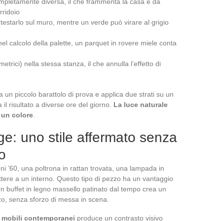
ompletamente diversa, il che frammenta la casa e dà
rridoio
estarlo sul muro, mentre un verde può virare al grigio
nel calcolo della palette, un parquet in rovere miele conta
ometrici) nella stessa stanza, il che annulla l’effetto di
ta un piccolo barattolo di prova e applica due strati su un
il risultato a diverse ore del giorno.
La luce naturale
 un colore
.
age: uno stile affermato senza
o
nni ’60, una poltrona in rattan trovata, una lampada in
tere a un interno. Questo tipo di pezzo ha un vantaggio
n buffet in legno massello patinato dal tempo crea un
zo, senza sforzo di messa in scena.
n mobili contemporanei
produce un contrasto visivo