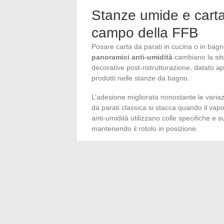
Stanze umide e carta 
campo della FFB
Posare carta da parati in cucina o in bagn
panoramici anti-umidità
cambiano la situ
decorative post-ristrutturazione, datato a
prodotti nelle stanze da bagno.
L’adesione migliorata nonostante le variaz
da parati classica si stacca quando il vapor
anti-umidità utilizzano colle specifiche e 
mantenendo il rotolo in posizione.
Questa applicazione rimane comunque limit
da parati non sostituisce un rivestime
può rivestire un muro adiacente senza risc
correttamente.
Il mercato della carta da parati nel 2026 s
personalizzazione tecnica e resistenza alle
di motivi vegetali, texture minerali o affre