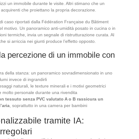
zi un immobile durante le visite. Altri stimano che un
cquirenti che proiettano la propria decorazione.
 di caso riportati dalla Fédération Française du Bâtiment
 del motivo. Un panoramico anti-umidità posato in cucina o in
ni termiche, invia un segnale di ristrutturazione curata. Al
e si arriccia nei giunti produce l’effetto opposto.
 la percezione di un immobile con
tura della stanza: un panoramico sovradimensionato in uno
lumi invece di ingrandirli
esaggi naturali, le texture minerali e i motivi geometrici
e molto personale durante una rivendita
on tessuto senza PVC valutato A o B rassicura un
’aria
, soprattutto in una camera per bambini
nalizzabile tramite IA:
rregolari