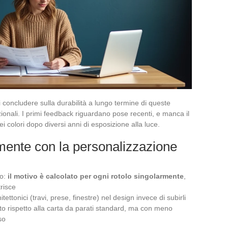
i concludere sulla durabilità a lungo termine di queste
dizionali. I primi feedback riguardano pose recenti, e manca il
 colori dopo diversi anni di esposizione alla luce.
ente con la personalizzazione
do:
il motivo è calcolato per ogni rotolo singolarmente
,
trisce
tettonici (travi, prese, finestre) nel design invece di subirli
o rispetto alla carta da parati standard, ma con meno
so