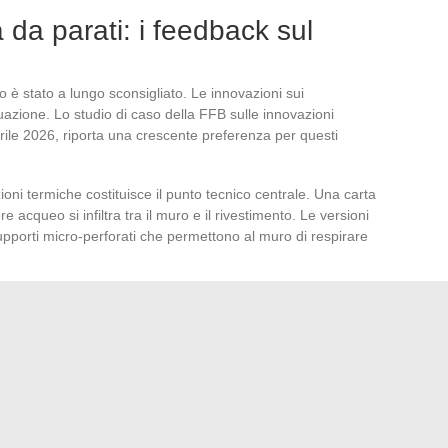
da parati: i feedback sul
o è stato a lungo sconsigliato. Le innovazioni sui
azione. Lo studio di caso della FFB sulle innovazioni
prile 2026, riporta una crescente preferenza per questi
ioni termiche costituisce il punto tecnico centrale. Una carta
e acqueo si infiltra tra il muro e il rivestimento. Le versioni
supporti micro-perforati che permettono al muro di respirare
ata alle aree senza contatto diretto con l’acqua.
La carta
nto in ceramica dietro una doccia o un lavandino
, ma
hio di distacco se la ventilazione della stanza funziona
i struttura attorno a questi tre assi: conformità ambientale,
 condizioni reali d’uso. Le tendenze estetiche, che si tratti
schi panoramici, si inseriscono ora in un quadro in cui la