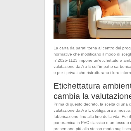
La carta da parati torna al centro dei pro
normative che modificano il modo di scegl
n°2025-1123 impone un’etichettatura ambie
valutazione da A a E sull’impatto carbonic
e per i privati che ristrutturano i loro intern
Etichettatura ambient
cambia la valutazion
Prima di questo decreto, la scelta di una ca
valutazione da A a E obbliga ora a mostrar
fabbricazione fino alla fine della vita. Pe
panoramica in PVC classico e un tessuto 
presentano più allo stesso modo sugli scaf