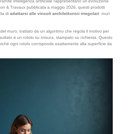
 tramite intelligenza artificiale rappresentano un’evoluzione
ison & Travaux pubblicata a maggio 2026, questi prodotti
tta di
adattarsi alle vincoli architettonici irregolari
: muri
 del muro, trattato da un algoritmo che regola il motivo per
 risultato è un rotolo su misura, stampato su richiesta. Questo
oiché ogni rotolo corrisponde esattamente alla superficie da