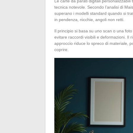
Le carte da parati digitali personalizzabili
tecnica notevole. Secondo l’analisi di Ma
superano i modelli standard quando si tra
in pendenza, nicchie, angoli non retti.
Il principio si basa su uno scan o una foto
evitare raccordi visibili e deformazioni. Il
approccio riduce lo spreco di materiale, p
coprire.