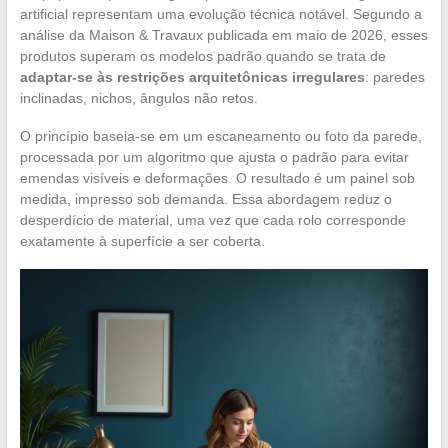
artificial representam uma evolução técnica notável. Segundo a
análise da Maison & Travaux publicada em maio de 2026, esses
produtos superam os modelos padrão quando se trata de
adaptar-se às restrições arquitetônicas irregulares
: paredes
inclinadas, nichos, ângulos não retos.
O princípio baseia-se em um escaneamento ou foto da parede,
processada por um algoritmo que ajusta o padrão para evitar
emendas visíveis e deformações. O resultado é um painel sob
medida, impresso sob demanda. Essa abordagem reduz o
desperdício de material, uma vez que cada rolo corresponde
exatamente à superfície a ser coberta.