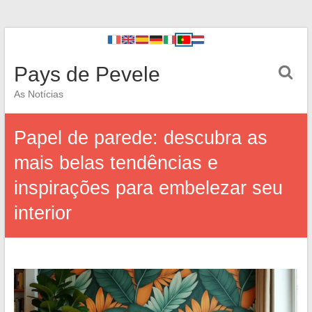
Pays de Pevele
As Notícias
Papel de parede: descubra as
mais belas tendências e
inspirações para embelezar seu
interior