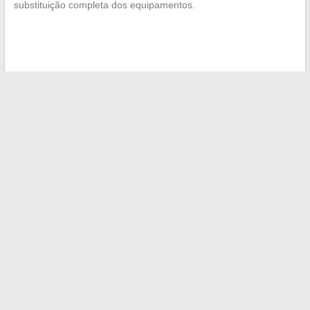
substituição completa dos equipamentos.
←
Papel de parede: descubra as mais belas tendências e
inspirações para embelezar seu interior
Magnésio e queda de cabelo: como proteger seus fios