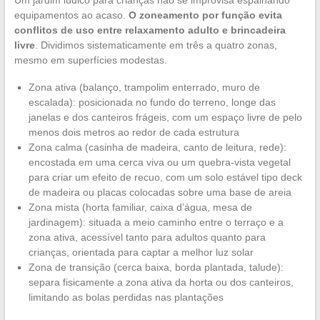
Um jardim lúdico para crianças não se improvisa espalhando
equipamentos ao acaso.
O zoneamento por função evita
conflitos de uso entre relaxamento adulto e brincadeira
livre
. Dividimos sistematicamente em três a quatro zonas,
mesmo em superfícies modestas.
Zona ativa (balanço, trampolim enterrado, muro de
escalada): posicionada no fundo do terreno, longe das
janelas e dos canteiros frágeis, com um espaço livre de pelo
menos dois metros ao redor de cada estrutura
Zona calma (casinha de madeira, canto de leitura, rede):
encostada em uma cerca viva ou um quebra-vista vegetal
para criar um efeito de recuo, com um solo estável tipo deck
de madeira ou placas colocadas sobre uma base de areia
Zona mista (horta familiar, caixa d’água, mesa de
jardinagem): situada a meio caminho entre o terraço e a
zona ativa, acessível tanto para adultos quanto para
crianças, orientada para captar a melhor luz solar
Zona de transição (cerca baixa, borda plantada, talude):
separa fisicamente a zona ativa da horta ou dos canteiros,
limitando as bolas perdidas nas plantações