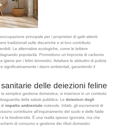
occupazione principale per i proprietari di gatti attenti
tiere tradizionali sulle discariche e al loro contributo
nibili. Le alternative ecologiche, come le lettiere
adagnando popolarità. Promettono un’impronta di carbonio
giene per i felini domestici. Adattare le abitudini di pulizia
re significativamente i danni ambientali, garantendo il
sanitarie delle deiezioni feline
e la semplice gestione domestica; si inserisce in un contesto
salvaguardia della salute pubblica. Le
deiezioni degli
 di
impatto ambientale
notevole. Infatti, gli escrementi di
ossono contribuire all’inquinamento del suolo e delle falde
i e la biodiversità. È una realtà spesso ignorata, ma che
 schemi di consumo e gestione dei rifiuti domestici.