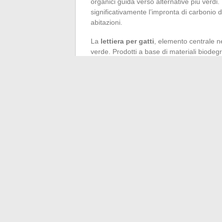
organici guida verso alternative più verdi
significativamente l’impronta di carbonio d
abitazioni.
La
lettiera per gatti
, elemento centrale ne
verde. Prodotti a base di materiali biodegra
emergono sul mercato. Queste lettiere, oltr
decompongono senza lasciare tracce nociv
gatto, grazie a questi prodotti, diventa qui
ecosistema.
D’altra parte, le
raccolta escrementi
si p
desiderano evitare qualsiasi contatto diret
materiali riciclati o riciclabili, consenton
dell’ambiente. L’uso di sacchetti biodegrada
escrementi, rafforza questa iniziativa ecologi
valorizzazione biologica.
←
Dove trovare una tuta da lavoro?