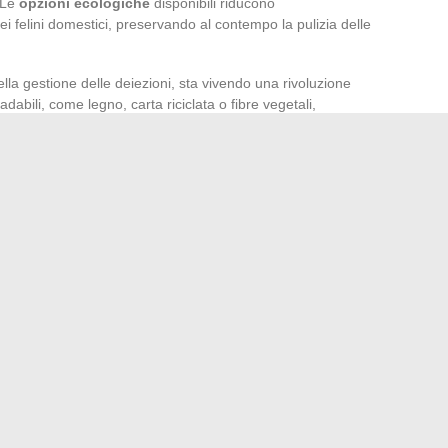
. Le
opzioni ecologiche
disponibili riducono
ei felini domestici, preservando al contempo la pulizia delle
lla gestione delle deiezioni, sta vivendo una rivoluzione
dabili, come legno, carta riciclata o fibre vegetali,
e a essere assorbenti e facili da smaltire, si
e per l’ambiente. Una gestione adeguata delle deiezioni di
ndi un’azione concreta per alleggerire il carico sul nostro
resentano come una soluzione igienica per i proprietari che
to con le deiezioni. Questi strumenti, spesso realizzati in
o di raccogliere gli escrementi in modo sicuro e rispettoso
bili, o addirittura compostabili, in aggiunta alle raccolta
ca facilitando l’integrazione dei rifiuti organici in cicli di